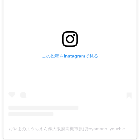
この投稿をInstagramで見る
おやまのようちえん@大阪府高槻市原(@oyamano_youchien)がシェアした投稿